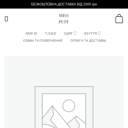
Пропустити
БЕЗКОШТОВНА ДОСТАВКА ВІД 2500 грн
NEW IN
🏷SALE
ОДЯГ
ВЗУТТЯ
ОБМІН ТА ПОВЕРНЕННЯ
ОПЛАТА ТА ДОСТАВКА