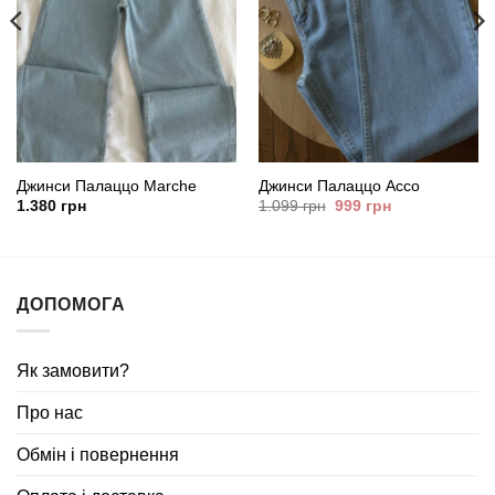
Джинси Палаццо Marche
Джинси Палаццо Acco
Оригінальна
Поточна
1.380
грн
1.099
грн
999
грн
ціна:
ціна:
1.099
999
грн.
грн.
ДОПОМОГА
Як замовити?
Про нас
Обмін і повернення