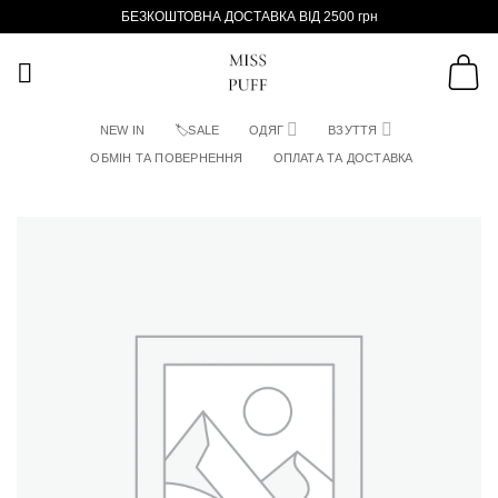
Пропустити
БЕЗКОШТОВНА ДОСТАВКА ВІД 2500 грн
NEW IN
🏷SALE
ОДЯГ
ВЗУТТЯ
ОБМІН ТА ПОВЕРНЕННЯ
ОПЛАТА ТА ДОСТАВКА