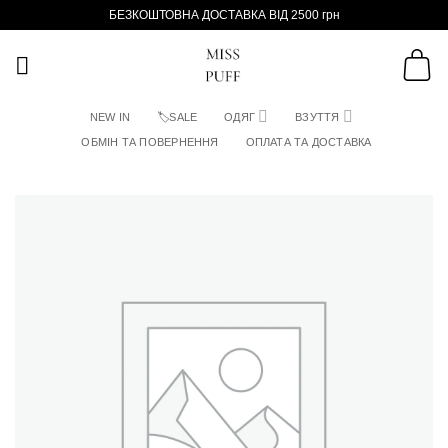
Пропустити
БЕЗКОШТОВНА ДОСТАВКА ВІД 2500 грн
NEW IN
🏷SALE
ОДЯГ
ВЗУТТЯ
ОБМІН ТА ПОВЕРНЕННЯ
ОПЛАТА ТА ДОСТАВКА