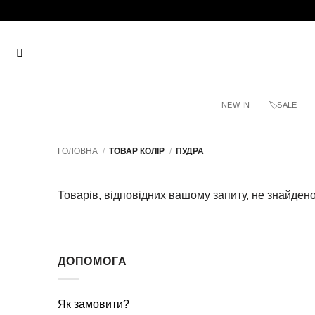
Пропустити
NEW IN
🏷SALE
ГОЛОВНА
/
ТОВАР КОЛІР
/
ПУДРА
Товарів, відповідних вашому запиту, не знайдено
ДОПОМОГА
Як замовити?