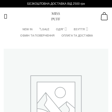
Пропустити
БЕЗКОШТОВНА ДОСТАВКА ВІД 2500 грн
NEW IN
🏷SALE
ОДЯГ
ВЗУТТЯ
ОБМІН ТА ПОВЕРНЕННЯ
ОПЛАТА ТА ДОСТАВКА