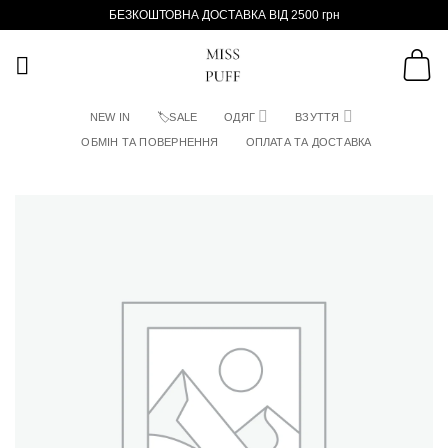
Пропустити
БЕЗКОШТОВНА ДОСТАВКА ВІД 2500 грн
NEW IN
🏷SALE
ОДЯГ
ВЗУТТЯ
ОБМІН ТА ПОВЕРНЕННЯ
ОПЛАТА ТА ДОСТАВКА