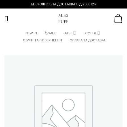
Пропустити
БЕЗКОШТОВНА ДОСТАВКА ВІД 2500 грн
NEW IN
🏷SALE
ОДЯГ
ВЗУТТЯ
ОБМІН ТА ПОВЕРНЕННЯ
ОПЛАТА ТА ДОСТАВКА