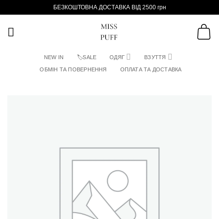
Пропустити
БЕЗКОШТОВНА ДОСТАВКА ВІД 2500 грн
NEW IN
🏷SALE
ОДЯГ
ВЗУТТЯ
ОБМІН ТА ПОВЕРНЕННЯ
ОПЛАТА ТА ДОСТАВКА