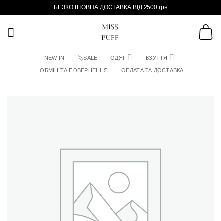
Пропустити
БЕЗКОШТОВНА ДОСТАВКА ВІД 2500 грн
NEW IN
🏷SALE
ОДЯГ
ВЗУТТЯ
ОБМІН ТА ПОВЕРНЕННЯ
ОПЛАТА ТА ДОСТАВКА