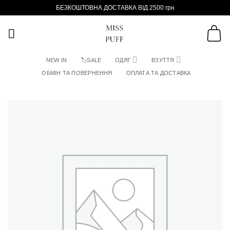
Пропустити
БЕЗКОШТОВНА ДОСТАВКА ВІД 2500 грн
NEW IN
🏷SALE
ОДЯГ
ВЗУТТЯ
ОБМІН ТА ПОВЕРНЕННЯ
ОПЛАТА ТА ДОСТАВКА