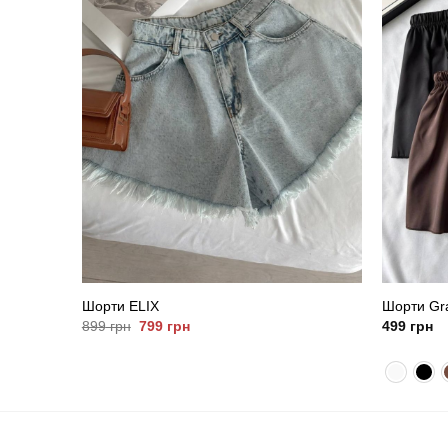
Шорти ELIX
Шорти Gr
Оригінальна
Поточна
899
грн
799
грн
499
грн
ціна:
ціна:
899
799
грн.
грн.