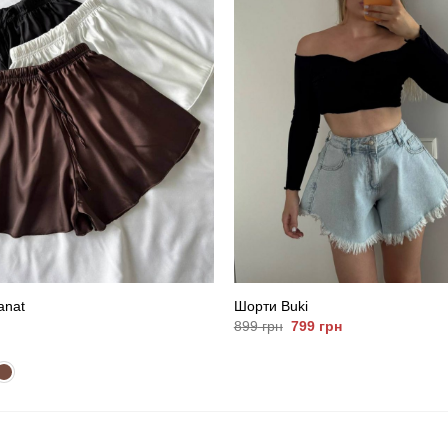
anat
Шорти Buki
Оригінальна
Поточна
899
грн
799
грн
ціна:
ціна:
899
799
грн.
грн.