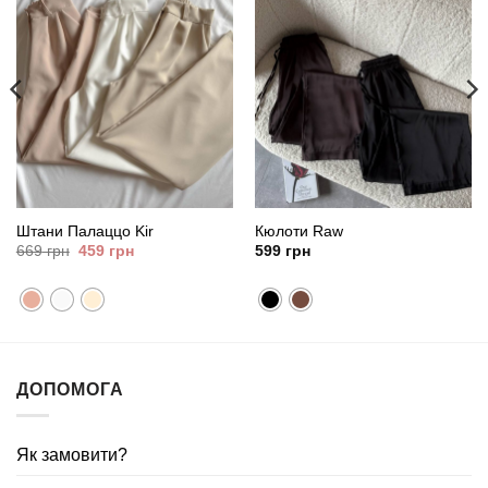
Штани Палаццо Kir
Кюлоти Raw
Оригінальна
Поточна
669
грн
459
грн
599
грн
ціна:
ціна:
669
459
грн.
грн.
ДОПОМОГА
Як замовити?