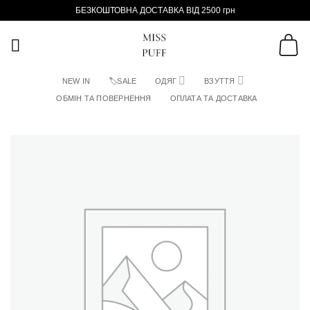
Пропустити
БЕЗКОШТОВНА ДОСТАВКА ВІД 2500 грн
NEW IN
🏷SALE
ОДЯГ
ВЗУТТЯ
ОБМІН ТА ПОВЕРНЕННЯ
ОПЛАТА ТА ДОСТАВКА