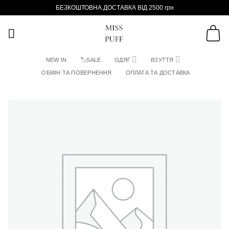
Пропустити
БЕЗКОШТОВНА ДОСТАВКА ВІД 2500 грн
NEW IN
🏷SALE
ОДЯГ
ВЗУТТЯ
ОБМІН ТА ПОВЕРНЕННЯ
ОПЛАТА ТА ДОСТАВКА