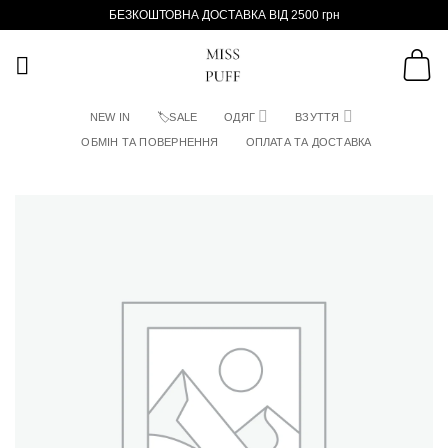
Пропустити
БЕЗКОШТОВНА ДОСТАВКА ВІД 2500 грн
NEW IN
🏷SALE
ОДЯГ
ВЗУТТЯ
ОБМІН ТА ПОВЕРНЕННЯ
ОПЛАТА ТА ДОСТАВКА