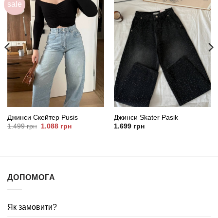
sale
Джинси Скейтер Pusis
Джинси Skater Pasik
Оригінальна
Поточна
1.499
грн
1.088
грн
1.699
грн
ціна:
ціна:
1.499
1.088
грн.
грн.
ДОПОМОГА
Як замовити?