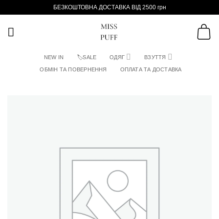
Пропустити
БЕЗКОШТОВНА ДОСТАВКА ВІД 2500 грн
NEW IN
🏷SALE
ОДЯГ
ВЗУТТЯ
ОБМІН ТА ПОВЕРНЕННЯ
ОПЛАТА ТА ДОСТАВКА