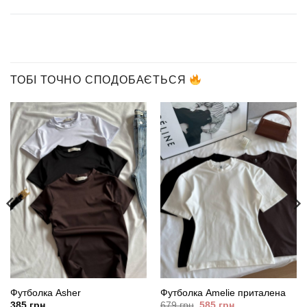
ТОБІ ТОЧНО СПОДОБАЄТЬСЯ
Футболка Asher
Футболка Amelie приталена
Оригінальна
Поточна
385
грн
679
грн
585
грн